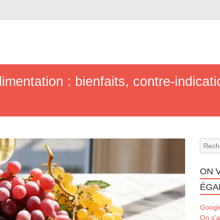
limentation : bienfaits, contre-indicat
ON 
ÉGA
Googl
On s'a