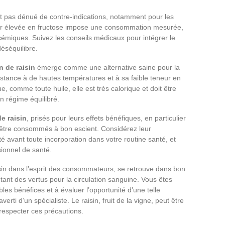
st pas dénué de contre-indications, notamment pour les
ur élevée en fructose impose une consommation mesurée,
émiques. Suivez les conseils médicaux pour intégrer le
déséquilibre.
n de raisin
émerge comme une alternative saine pour la
sistance à de hautes températures et à sa faible teneur en
 comme toute huile, elle est très calorique et doit être
n régime équilibré.
e raisin
, prisés pour leurs effets bénéfiques, en particulier
 être consommés à bon escient. Considérez leur
é avant toute incorporation dans votre routine santé, et
ssionnel de santé.
sin dans l’esprit des consommateurs, se retrouve dans bon
nt des vertus pour la circulation sanguine. Vous êtes
les bénéfices et à évaluer l’opportunité d’une telle
rti d’un spécialiste. Le raisin, fruit de la vigne, peut être
 respecter ces précautions.