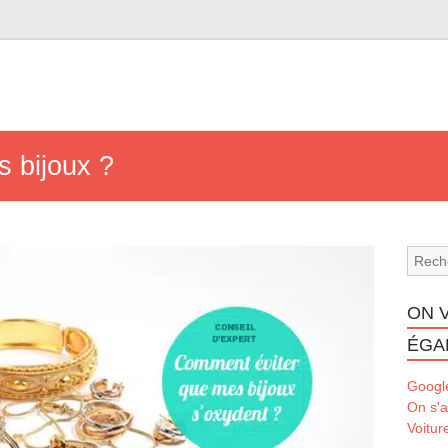
 bijoux ?
ON 
ÉGA
Googl
On s'a
Voitur