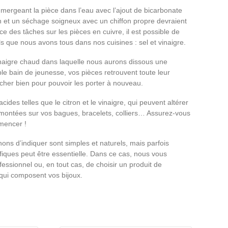
mmergeant la pièce dans l’eau avec l’ajout de bicarbonate
 et un séchage soigneux avec un chiffon propre devraient
e des tâches sur les pièces en cuivre, il est possible de
s que nous avons tous dans nos cuisines : sel et vinaigre.
inaigre chaud dans laquelle nous aurons dissous une
le bain de jeunesse, vos pièces retrouvent toute leur
s sécher bien pour pouvoir les porter à nouveau.
ides telles que le citron et le vinaigre, qui peuvent altérer
 montées sur vos bagues, bracelets, colliers… Assurez-vous
mmencer !
ns d’indiquer sont simples et naturels, mais parfois
cifiques peut être essentielle. Dans ce cas, nous vous
essionnel ou, en tout cas, de choisir un produit de
qui composent vos bijoux.